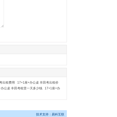
田考出租费用
17+1座+办公桌 丰田考出租价
座+办公桌 丰田考租赁一天多少钱
17+1座+办
技术支持：
易科互联