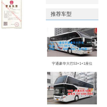
推荐车型
宇通豪华大巴53+1+1座位