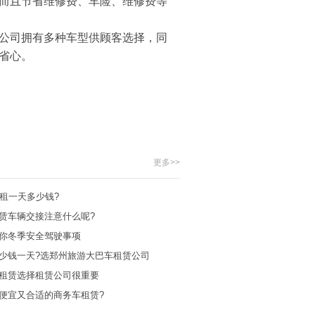
而且节省维修费、车险、维修费等
公司拥有多种车型供顾客选择，同
省心。
更多>>
出租一天多少钱?
赁车辆交接注意什么呢?
你冬季安全驾驶事项
少钱一天?选郑州旅游大巴车租赁公司
租赁选择租赁公司很重要
便宜又合适的商务车租赁?